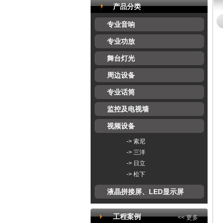
产品分类
专业音响
专业功放
舞台灯光
周边设备
专业话筒
监控及电视墙
视频设备
->
索尼
->
三洋
->
日立
->
松下
液晶拼接屏、LED显示屏
工程案例
<< 更多