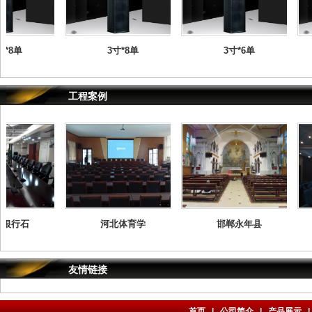
*8单
3寸*8单
3寸*6单
工程案例
银行石
河北体育学
邯郸永年县
友情链接
首页
|
公司简介
|
产品展示